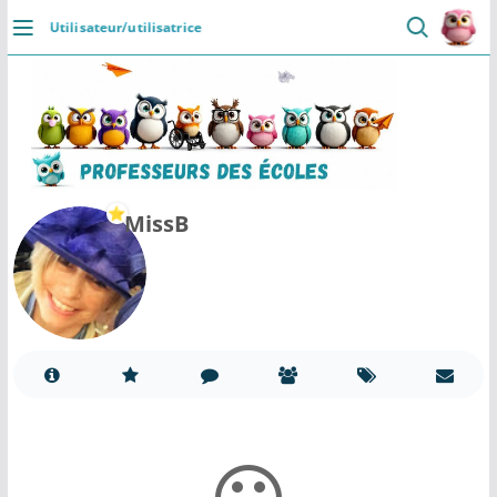
Passer
Utilisateur/utilisatrice
au
DÉCOUVRIR
contenu
Accueil
Se connecter
Actualités
MissB
VIE PROFESSIONNELLE
Ressources
Agenda
CRPE
Lectures de livres
Mouvement