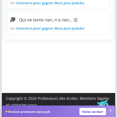
Sur
Concours pour gagner deux jeux Juduku
COMMUNAUTÉ
Qui ne tente rien, n'a rien... 😉
Groupes
Sur
Concours pour gagner deux jeux Juduku
Forum
Réseaux sociaux
Petites annonces
AUTRE
Boutique
Humour
Contact
Copyright © 2026
Professeurs des écoles
.
Mentions légales
et
contactez-nous
.
×
✦
Version premium sans pub
Faites un don