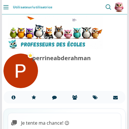
Passer
Utilisateur/utilisatrice
au
DÉCOUVRIR
contenu
Accueil
Se connecter
Actualités
perrineabderahman
VIE PROFESSIONNELLE
Ressources
Agenda
CRPE
Lectures de livres
Je tente ma chance! 😉
Mouvement