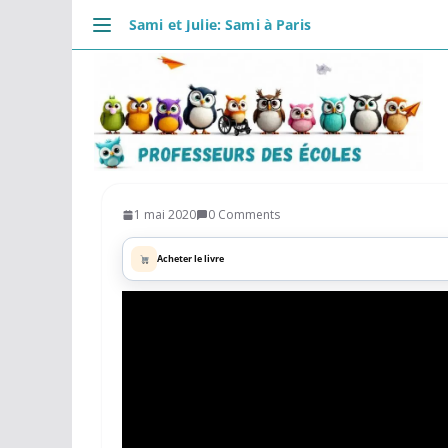
Passer
Sami et Julie: Sami à Paris
au
DÉCOUVRIR
contenu
Accueil
Se connecter
Actualités
VIE PROFESSIONNELLE
Ressources
1 mai 2020
0 Comments
Agenda
Acheter le livre
CRPE
Lectures de livres
Mouvement
COMMUNAUTÉ
Groupes
Forum