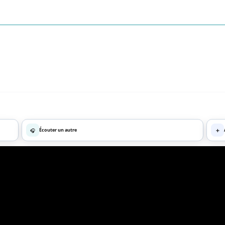
🎧
Écouter un autre
➕