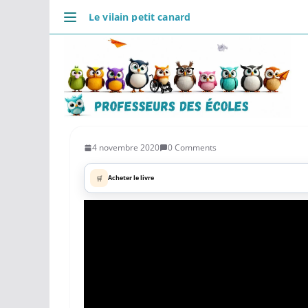
Passer
Le vilain petit canard
au
DÉCOUVRIR
contenu
Accueil
Se connecter
Actualités
VIE PROFESSIONNELLE
Ressources
4 novembre 2020
0 Comments
Agenda
🛒
Acheter le livre
CRPE
Lectures de livres
Mouvement
COMMUNAUTÉ
Groupes
Forum