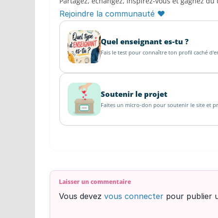
Partagez, échangez, inspirez-vous et gagnez du
Rejoindre la communauté ♥
Quel enseignant es-tu ?
Fais le test pour connaître ton profil caché d'
Soutenir le projet
Faites un micro-don pour soutenir le site et pr
Laisser un commentaire
Vous devez
vous connecter
pour publier 