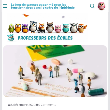
Passer
Le jour de carence supprimé pour les
fonctionnaires dans le cadre de l’épidémie
au
×
Professeurs des Ecoles
DÉCOUVRIR
5.0
contenu
Communaute
Ressources
Rapide
Accueil
Installer
Se connecter
Actualités
VIE PROFESSIONNELLE
Ressources
Agenda
CRPE
Lectures de livres
8 décembre 2020
0 Comments
Mouvement