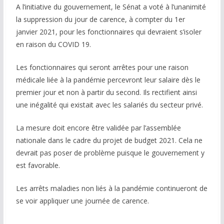
A l’initiative du gouvernement, le Sénat a voté à l’unanimité
COMMUNAUTÉ
la suppression du jour de carence, à compter du 1er
janvier 2021, pour les fonctionnaires qui devraient s’isoler
Groupes
en raison du COVID 19.
Forum
Les fonctionnaires qui seront arrêtes pour une raison
Réseaux sociaux
médicale liée à la pandémie percevront leur salaire dès le
premier jour et non à partir du second. Ils rectifient ainsi
Petites annonces
une inégalité qui existait avec les salariés du secteur privé.
AUTRE
La mesure doit encore être validée par l’assemblée
nationale dans le cadre du projet de budget 2021. Cela ne
Boutique
devrait pas poser de problème puisque le gouvernement y
est favorable.
Humour
Contact
Les arrêts maladies non liés à la pandémie continueront de
se voir appliquer une journée de carence.