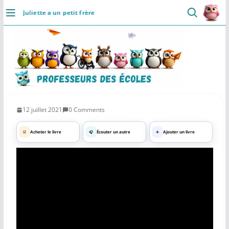
Professeurs des Ecoles
5.0 ⭐
Passer
👥
📄
⚡
Juliette a un petit frère
Communaute
Ressources
Rapide
au
DÉCOUVRIR
Installer
contenu
Accueil
Se connecter
Actualités
12 juillet 2021
0 Comments
VIE PROFESSIONNELLE
🛒
Acheter le livre
🎧
Écouter un autre
➕
Ajouter un livre
Ressources
Agenda
CRPE
Lectures de livres
Mouvement