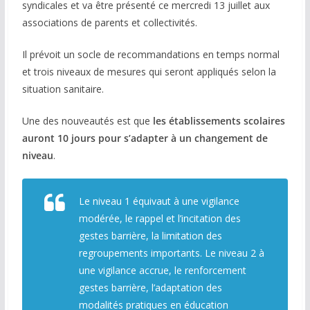
syndicales et va être présenté ce mercredi 13 juillet aux
associations de parents et collectivités.
COMMUNAUTÉ
Groupes
Il prévoit un socle de recommandations en temps normal
et trois niveaux de mesures qui seront appliqués selon la
Forum
situation sanitaire.
Réseaux sociaux
Une des nouveautés est que
les établissements scolaires
auront 10 jours pour s’adapter à un changement de
Petites annonces
niveau
.
AUTRE
Boutique
Le niveau 1 équivaut à une vigilance
modérée, le rappel et l’incitation des
Humour
gestes barrière, la limitation des
regroupements importants. Le niveau 2 à
Contact
une vigilance accrue, le renforcement
gestes barrière, l’adaptation des
modalités pratiques en éducation