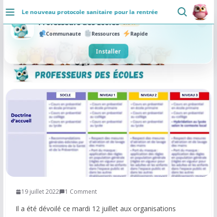
Passer
Le nouveau protocole sanitaire pour la rentrée
au
DÉCOUVRIR
contenu
×
Professeurs des Ecoles
5.0
Accueil
Communaute
Ressources
Rapide
Se connecter
Installer
Actualités
VIE PROFESSIONNELLE
Ressources
Agenda
CRPE
Lectures de livres
19 juillet 2022
1 Comment
Il a été dévoilé ce mardi 12 juillet aux organisations
Mouvement