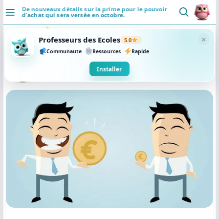
Passer
De nouveaux détails sur la prime pour le pouvoir
d’achat qui sera versée en octobre.
au
DÉCOUVRIR
contenu
×
Professeurs des Ecoles
5.0
Accueil
Communaute
Ressources
Rapide
Se connecter
Installer
Actualités
VIE PROFESSIONNELLE
Ressources
Agenda
CRPE
Lectures de livres
Mouvement