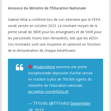
Annonce du Ministre de l’Éducation Nationale
Gabriel Attal a confirmé lors de son interview que la PEPA
serait versée en octobre 2023. Le montant moyen de la
prime serait de 380€ pour les enseignants et de 500€ pour
les personnels moins bien rémunérés, tels que les AESH.
Ces montants sont une moyenne et varieront en fonction
de la rémunération de chaque bénéficiaire.
@GabrielAttal
annonce une prime
exceptionnelle depouvoir d'achat versée
en octobre à plus de 700.000 agents du
ministère de l'Education nationale.
pic.twitter.com/Ilrfa3vLRt
— TF1Info (@TF1Info)
September
28, 2023