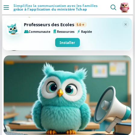
Passer
Simplifiez la communication avec les familles
grâce à l’application du ministère Tchap
au
DÉCOUVRIR
contenu
×
Professeurs des Ecoles
5.0 ⭐
Accueil
👥
📄
⚡
Communaute
Ressources
Rapide
Se connecter
Installer
Actualités
VIE PROFESSIONNELLE
Ressources
Agenda
CRPE
Lectures de livres
Mouvement