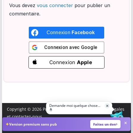
Vous devez
vous connecter
pour publier un
commentaire.
Connexion
Facebook
Connexion avec
Google
Connexion
Apple
Demande moi quelque chose...
×
Copyright © 2026
Professeurs des écoles
.
Mentions légales
🤞
et
contactez-nous
.
×
✦
Version premium sans pub
Faites un don