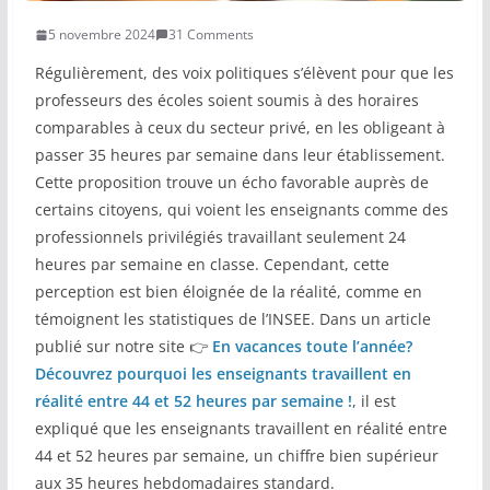
5 novembre 2024
31 Comments
COMMUNAUTÉ
Régulièrement, des voix politiques s’élèvent pour que les
Groupes
professeurs des écoles soient soumis à des horaires
comparables à ceux du secteur privé, en les obligeant à
Forum
passer 35 heures par semaine dans leur établissement.
Réseaux sociaux
Cette proposition trouve un écho favorable auprès de
certains citoyens, qui voient les enseignants comme des
Petites annonces
professionnels privilégiés travaillant seulement 24
heures par semaine en classe. Cependant, cette
AUTRE
perception est bien éloignée de la réalité, comme en
Boutique
témoignent les statistiques de l’INSEE. Dans un article
publié sur notre site 👉
En vacances toute l’année?
Humour
Découvrez pourquoi les enseignants travaillent en
réalité entre 44 et 52 heures par semaine !
, il est
Contact
expliqué que les enseignants travaillent en réalité entre
44 et 52 heures par semaine, un chiffre bien supérieur
aux 35 heures hebdomadaires standard.