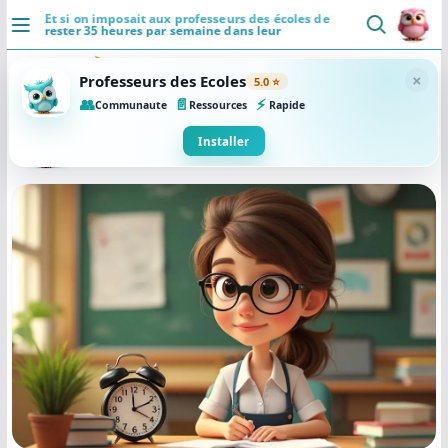
Passer
Et si on imposait aux professeurs des écoles de
rester 35 heures par semaine dans leur
au
établissement scolaire ?
DÉCOUVRIR
contenu
×
Professeurs des Ecoles
5.0 ⭐
Accueil
👥
📄
⚡
Communaute
Ressources
Rapide
Se connecter
Installer
Actualités
VIE PROFESSIONNELLE
Ressources
Agenda
CRPE
Lectures de livres
Mouvement