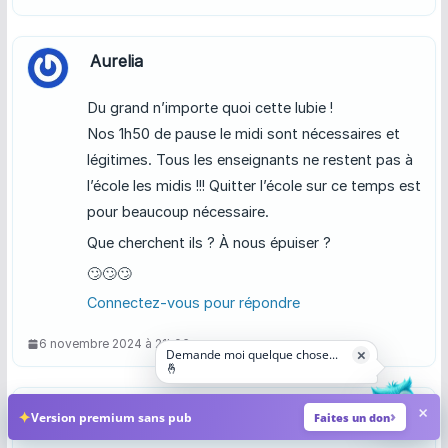
Aurelia
Du grand n’importe quoi cette lubie !
Nos 1h50 de pause le midi sont nécessaires et
légitimes. Tous les enseignants ne restent pas à
l’école les midis !!! Quitter l’école sur ce temps est
pour beaucoup nécessaire.
Que cherchent ils ? À nous épuiser ?
🙄🙄🙄
Connectez-vous pour répondre
6 novembre 2024 à 21h06
Demande moi quelque chose...
×
🤞
×
Alain
✦
Version premium sans pub
Faites un don