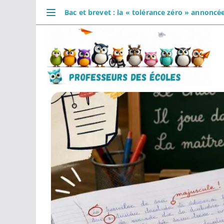
Passer
Bac et brevet : la « tolérance zéro » annoncée
au
DÉCOUVRIR
contenu
Accueil
Se connecter
Actualités
VIE PROFESSIONNELLE
Ressources
Agenda
CRPE
Lectures de livres
Mouvement
COMMUNAUTÉ
Groupes
Forum