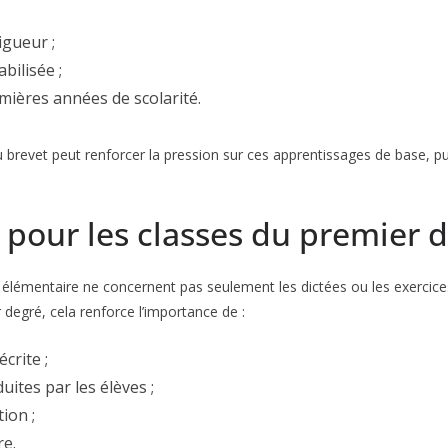
igueur ;
bilisée ;
mières années de scolarité.
au brevet peut renforcer la pression sur ces apprentissages de base, 
 pour les classes du premier 
e élémentaire ne concernent pas seulement les dictées ou les exercices
 degré, cela renforce l’importance de :
crite ;
uites par les élèves ;
ion ;
re.