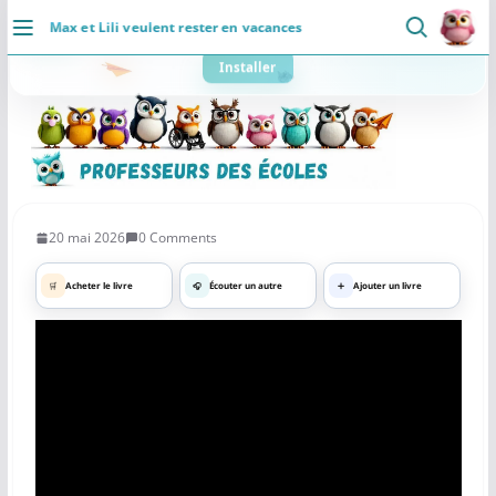
Passer
Max et Lili veulent rester en vacances
au
DÉCOUVRIR
contenu
×
Professeurs des Ecoles
5.0 ⭐
Accueil
👥
📄
⚡
Communaute
Ressources
Rapide
Installer
Se connecter
Actualités
20 mai 2026
0 Comments
VIE PROFESSIONNELLE
🛒
Acheter le livre
🎧
Écouter un autre
➕
Ajouter un livre
Ressources
Agenda
CRPE
Lectures de livres
Mouvement