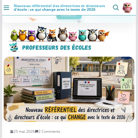
Passer
Nouveau référentiel des directrices et directeurs
d’école : ce qui change avec le texte de 2026
au
DÉCOUVRIR
contenu
×
Professeurs des Ecoles
5.0 ⭐
Accueil
👥
📄
⚡
Communaute
Ressources
Rapide
Se connecter
Installer
Actualités
VIE PROFESSIONNELLE
Ressources
Agenda
CRPE
Lectures de livres
25 mai 2026
2 Comments
Mouvement