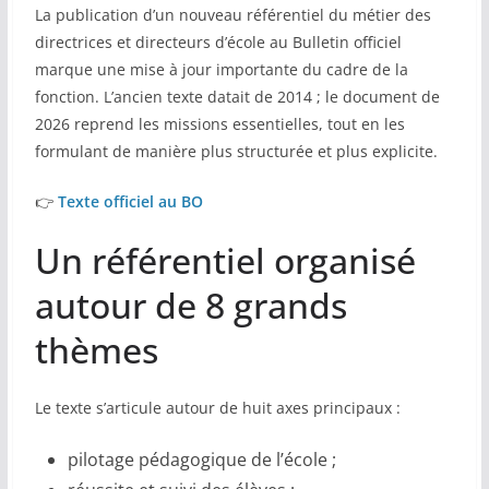
La publication d’un nouveau référentiel du métier des
COMMUNAUTÉ
directrices et directeurs d’école au Bulletin officiel
marque une mise à jour importante du cadre de la
Groupes
fonction. L’ancien texte datait de 2014 ; le document de
2026 reprend les missions essentielles, tout en les
Forum
formulant de manière plus structurée et plus explicite.
Réseaux sociaux
👉
Texte officiel au BO
Petites annonces
Un référentiel organisé
AUTRE
autour de 8 grands
Boutique
thèmes
Humour
Contact
Le texte s’articule autour de huit axes principaux :
pilotage pédagogique de l’école ;