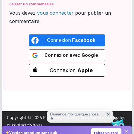
Laisser un commentaire
Vous devez
vous connecter
pour publier un
commentaire.
Connexion
Facebook
Connexion avec
Google
Connexion
Apple
Demande moi quelque chose...
×
Copyright © 2026
Professeurs des écoles
.
Mentions légales
🤞
et
contactez-nous
.
×
✦
Version premium sans pub
Faites un don