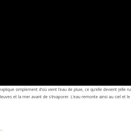
plique simplement d’où vient l’eau de pluie, ce qu’elle devient (elle ruis
 fleuves et la mer avant de s’évaporer. L’eau remonte ainsi au ciel et 