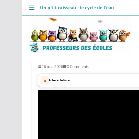
Passer
Un p’tit ruisseau : le cycle de l’eau
au
DÉCOUVRIR
contenu
Accueil
Se connecter
Actualités
VIE PROFESSIONNELLE
Ressources
26 mai 2026
0 Comments
Agenda
Acheter le livre
CRPE
Lectures de livres
Mouvement
COMMUNAUTÉ
Groupes
Forum