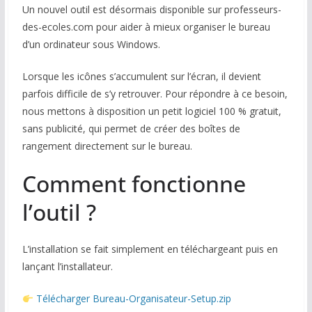
Un nouvel outil est désormais disponible sur professeurs-
COMMUNAUTÉ
des-ecoles.com pour aider à mieux organiser le bureau
d’un ordinateur sous Windows.
Groupes
Lorsque les icônes s’accumulent sur l’écran, il devient
Forum
parfois difficile de s’y retrouver. Pour répondre à ce besoin,
Réseaux sociaux
nous mettons à disposition un petit logiciel 100 % gratuit,
sans publicité, qui permet de créer des boîtes de
Petites annonces
rangement directement sur le bureau.
AUTRE
Comment fonctionne
Boutique
l’outil ?
Humour
L’installation se fait simplement en téléchargeant puis en
Contact
lançant l’installateur.
Télécharger Bureau-Organisateur-Setup.zip