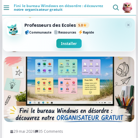
Fini le bureau Windows en désordre : découvrez
notre organisateur gratuit
DÉCOUVRIR
×
Professeurs des Ecoles
5.0
Accueil
Communaute
Ressources
Rapide
Se connecter
Installer
Actualités
VIE PROFESSIONNELLE
Ressources
Agenda
CRPE
Lectures de livres
29 mai 2026
35 Comments
Mouvement