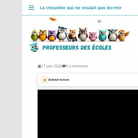
Passer
La chouette qui ne voulait pas dormir
au
DÉCOUVRIR
contenu
Accueil
Se connecter
Actualités
VIE PROFESSIONNELLE
Ressources
17 juin 2026
0 Comments
Agenda
Acheter le livre
CRPE
Lectures de livres
Mouvement
COMMUNAUTÉ
Groupes
Forum