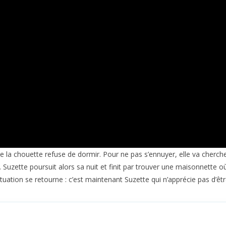
tte la chouette refuse de dormir. Pour ne pas s’ennuyer, elle va cher
zette poursuit alors sa nuit et finit par trouver une maisonnette où 
tuation se retourne : c’est maintenant Suzette qui n’apprécie pas d’être