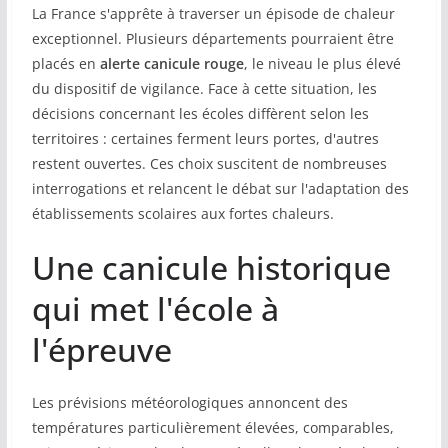
La France s'apprête à traverser un épisode de chaleur
COMMUNAUTÉ
exceptionnel. Plusieurs départements pourraient être
placés en
alerte canicule rouge
, le niveau le plus élevé
Groupes
du dispositif de vigilance. Face à cette situation, les
décisions concernant les écoles diffèrent selon les
Forum
territoires : certaines ferment leurs portes, d'autres
Réseaux sociaux
restent ouvertes. Ces choix suscitent de nombreuses
interrogations et relancent le débat sur l'adaptation des
Petites annonces
établissements scolaires aux fortes chaleurs.
AUTRE
Une canicule historique
Boutique
qui met l'école à
Humour
l'épreuve
Contact
Les prévisions météorologiques annoncent des
températures particulièrement élevées, comparables,