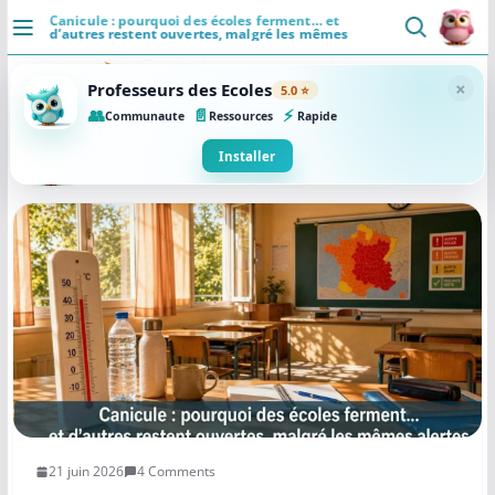
Passer
Canicule : pourquoi des écoles ferment… et
d’autres restent ouvertes, malgré les mêmes
au
alertes
DÉCOUVRIR
contenu
×
Professeurs des Ecoles
5.0 ⭐
Accueil
👥
📄
⚡
Communaute
Ressources
Rapide
Se connecter
Installer
Actualités
VIE PROFESSIONNELLE
Ressources
Agenda
CRPE
Lectures de livres
21 juin 2026
4 Comments
Mouvement