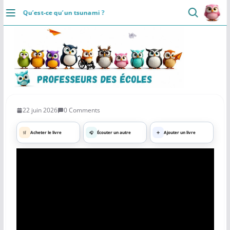
👥
📄
⚡
Passer
Communaute
Ressources
Rapide
Qu’est-ce qu’un tsunami ?
au
Installer
DÉCOUVRIR
contenu
Accueil
Se connecter
Actualités
22 juin 2026
0 Comments
VIE PROFESSIONNELLE
🛒
Acheter le livre
🎧
Écouter un autre
➕
Ajouter un livre
Ressources
Agenda
CRPE
Lectures de livres
Mouvement