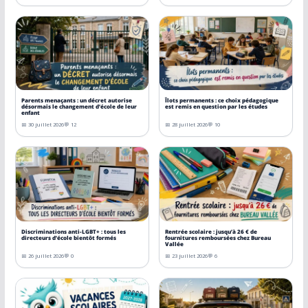
Parents menaçants : un décret autorise
Îlots permanents : ce choix pédagogique
désormais le changement d’école de leur
est remis en question par les études
enfant
📅 30 juillet 2026
💬 12
📅 28 juillet 2026
💬 10
Discriminations anti-LGBT+ : tous les
Rentrée scolaire : jusqu’à 26 € de
directeurs d’école bientôt formés
fournitures remboursées chez Bureau
Vallée
📅 26 juillet 2026
💬 0
📅 23 juillet 2026
💬 6