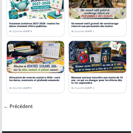
Vacances scolaires 2027-2028 : toutes les
Un nouvel outil gratuit de covoiturage
dates viennent d’être publiées
réservé aux personnels des écoles
📅 23 juillet 2026
💬 8
📅 22 juillet 2026
💬 2
Allocation de rentrée scolaire 2026 : voici
Réseaux sociaux interdits aux moins de 15
les dates, montants et plafonds annoncés
ans : ce qui va changer pour les élèves dès
le 1er septembre
📅 22 juillet 2026
💬 0
📅 21 juillet 2026
💬 4
← Précédent