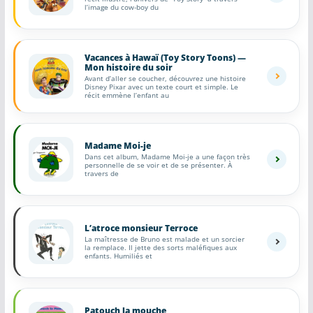
l’image du cow-boy du
Vacances à Hawaï (Toy Story Toons) —
Mon histoire du soir
Avant d’aller se coucher, découvrez une histoire
Disney Pixar avec un texte court et simple. Le
récit emmène l’enfant au
Madame Moi-je
Dans cet album, Madame Moi-je a une façon très
personnelle de se voir et de se présenter. À
travers de
L’atroce monsieur Terroce
La maîtresse de Bruno est malade et un sorcier
la remplace. Il jette des sorts maléfiques aux
enfants. Humiliés et
Patouch la mouche