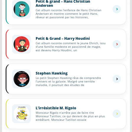
Petit & grand – Hans Christian
Andersen
COMMUNAUTÉ
Cet album raconte l’enfance de Hans Christian
Andersen et montre comment le petit Hans,
rêveur et passionné par les histoires,
Groupes
Forum
Petit & Grand – Harry Houdini
Cet album raconte comment le jeune Ehrich, issu
Réseaux sociaux
d’une famille modeste et passionné de magie,
est devenu Harry Houdini, un
Petites annonces
AUTRE
Stephen Hawking
Le petit Stephen Hawking rêve de comprendre
l’univers et la galaxie. Malgré une terrible
Boutique
maladie, il poursuit des études de
Humour
L’irrésistible M. Rigolo
Contact
Monsieur Rigolo n’arrête pas de faire rire
Monsieur Tatillon, ce qui devient de plus en plus
embêtant. Monsieur Tatillon essaie