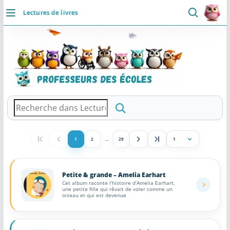
Lectures de livres
DÉCOUVRIR
×
Professeurs des Ecoles
5.0 ⭐
Accueil
👥
📄
⚡
Communaute
Ressources
Rapide
Se connecter
Installer
Actualités
VIE PROFESSIONNELLE
Ressources
1
2
...
29
Aller
à
Agenda
la
Petite & grande – Amelia Earhart
CRPE
Cet album raconte l’histoire d’Amelia Earhart,
page
une petite fille qui rêvait de voler comme un
oiseau et qui est devenue
Lectures de livres
Mouvement