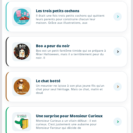
Les trois petits cochons
Il était une fois trois petits cochons qui quittent
leurs parents pour construire chacun leur
maison. Grâce aux illustrations, aux
Boo a peur du noir
Boo est un petit fantôme timide qui se prépare à
fêter Halloween, mais il a terriblement peur du
noir. Il
Le chat botté
Un meunier ne laisse à son plus jeune fils qu’un
chat pour seul héritage. Mais ce chat, malin et
doué
Une surprise pour Monsieur Curieux
Monsieur Curieux a un vilain défaut : il est
curieux. C’est justement une aubaine pour
Monsieur Farceur qui décide de