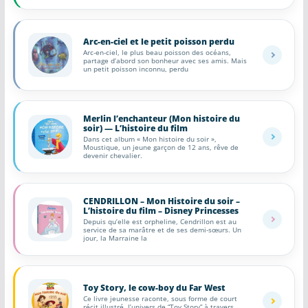
Arc-en-ciel et le petit poisson perdu
Arc-en-ciel, le plus beau poisson des océans,
partage d’abord son bonheur avec ses amis. Mais
un petit poisson inconnu, perdu
Merlin l’enchanteur (Mon histoire du
soir) — L’histoire du film
Dans cet album « Mon histoire du soir »,
Moustique, un jeune garçon de 12 ans, rêve de
devenir chevalier.
CENDRILLON – Mon Histoire du soir –
L’histoire du film – Disney Princesses
Depuis qu’elle est orpheline, Cendrillon est au
service de sa marâtre et de ses demi-sœurs. Un
jour, la Marraine la
Toy Story, le cow-boy du Far West
Ce livre jeunesse raconte, sous forme de court
récit illustré, l’univers de “Toy Story” à travers