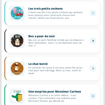
Les trois petits cochons
Il était une fois trois petits cochons qui quittent
leurs parents pour construire chacun leur
maison. Grâce aux illustrations, aux
Boo a peur du noir
Boo est un petit fantôme timide qui se prépare à
fêter Halloween, mais il a terriblement peur du
noir. Il
Le chat botté
Un meunier ne laisse à son plus jeune fils qu’un
chat pour seul héritage. Mais ce chat, malin et
doué
Une surprise pour Monsieur Curieux
Monsieur Curieux a un vilain défaut : il est
curieux. C’est justement une aubaine pour
Monsieur Farceur qui décide de