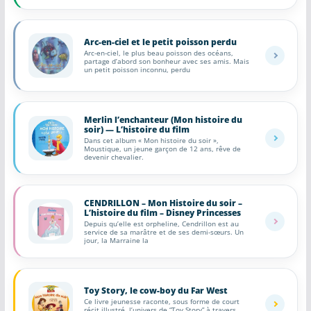
Arc-en-ciel et le petit poisson perdu
Arc-en-ciel, le plus beau poisson des océans,
partage d’abord son bonheur avec ses amis. Mais
un petit poisson inconnu, perdu
Merlin l’enchanteur (Mon histoire du
soir) — L’histoire du film
Dans cet album « Mon histoire du soir »,
Moustique, un jeune garçon de 12 ans, rêve de
devenir chevalier.
CENDRILLON – Mon Histoire du soir –
L’histoire du film – Disney Princesses
Depuis qu’elle est orpheline, Cendrillon est au
service de sa marâtre et de ses demi-sœurs. Un
jour, la Marraine la
Toy Story, le cow-boy du Far West
Ce livre jeunesse raconte, sous forme de court
récit illustré, l’univers de “Toy Story” à travers