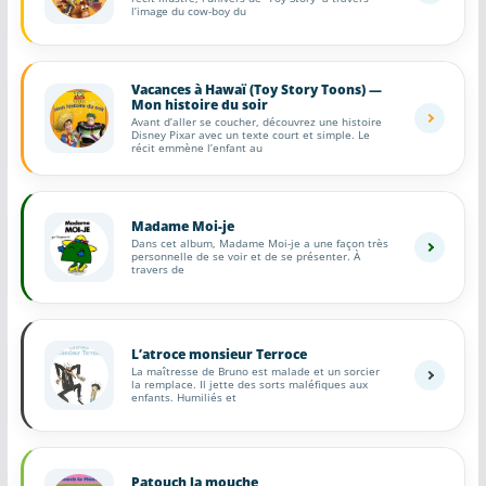
l’image du cow-boy du
Vacances à Hawaï (Toy Story Toons) —
Mon histoire du soir
Avant d’aller se coucher, découvrez une histoire
Disney Pixar avec un texte court et simple. Le
récit emmène l’enfant au
Madame Moi-je
Dans cet album, Madame Moi-je a une façon très
personnelle de se voir et de se présenter. À
travers de
L’atroce monsieur Terroce
La maîtresse de Bruno est malade et un sorcier
la remplace. Il jette des sorts maléfiques aux
enfants. Humiliés et
Patouch la mouche