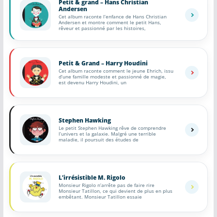
Petit & grand – Hans Christian
Andersen
COMMUNAUTÉ
Cet album raconte l’enfance de Hans Christian
Andersen et montre comment le petit Hans,
rêveur et passionné par les histoires,
Groupes
Forum
Petit & Grand – Harry Houdini
Cet album raconte comment le jeune Ehrich, issu
Réseaux sociaux
d’une famille modeste et passionné de magie,
est devenu Harry Houdini, un
Petites annonces
AUTRE
Stephen Hawking
Le petit Stephen Hawking rêve de comprendre
l’univers et la galaxie. Malgré une terrible
Boutique
maladie, il poursuit des études de
Humour
L’irrésistible M. Rigolo
Contact
Monsieur Rigolo n’arrête pas de faire rire
Monsieur Tatillon, ce qui devient de plus en plus
embêtant. Monsieur Tatillon essaie