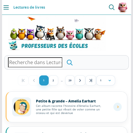
Professeurs des Ecoles
5.0 ⭐
Passer
👥
📄
⚡
Lectures de livres
Communaute
Ressources
Rapide
au
DÉCOUVRIR
Installer
contenu
Accueil
Se connecter
Actualités
VIE PROFESSIONNELLE
Ressources
1
2
...
29
Aller
à
Agenda
la
Petite & grande – Amelia Earhart
CRPE
Cet album raconte l’histoire d’Amelia Earhart,
page
une petite fille qui rêvait de voler comme un
oiseau et qui est devenue
Lectures de livres
Mouvement