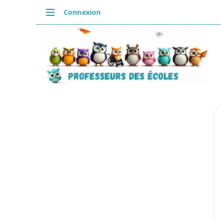
Connexion
DÉCOUVRIR
Accueil
Se connecter
Actualités
VIE PROFESSIONNELLE
Ressources
Agenda
CRPE
Lectures de livres
Mouvement
COMMUNAUTÉ
Groupes
Forum