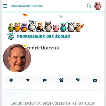
Passer
Utilisateur/utilisatrice
au
DÉCOUVRIR
contenu
Accueil
Se connecter
Actualités
cedrictkaczuk
VIE PROFESSIONNELLE
Ressources
Agenda
CRPE
Lectures de livres
Cet utilisateur ou cette utilisatrice n’a fait aucun
Mouvement