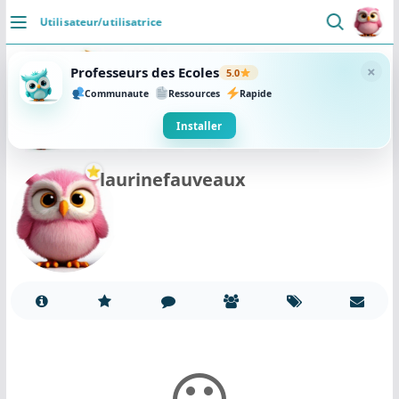
Passer
Utilisateur/utilisatrice
au
DÉCOUVRIR
contenu
×
Professeurs des Ecoles
5.0
Accueil
Communaute
Ressources
Rapide
Se connecter
Installer
Actualités
laurinefauveaux
VIE PROFESSIONNELLE
Ressources
Agenda
CRPE
Lectures de livres
Mouvement