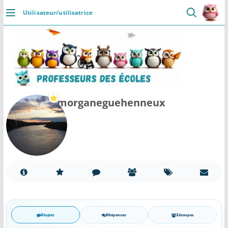
Passer
Utilisateur/utilisatrice
au
DÉCOUVRIR
contenu
Accueil
Se connecter
Actualités
morganeguehenneux
VIE PROFESSIONNELLE
Ressources
Agenda
CRPE
Lectures de livres
0
0
2
Sujets
Réponses
Groupes
Mouvement