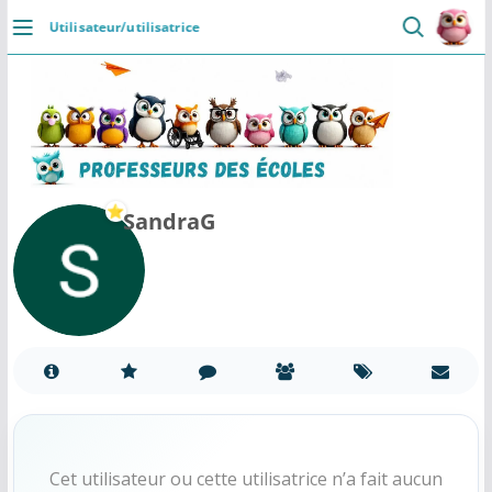
Passer
Utilisateur/utilisatrice
au
DÉCOUVRIR
contenu
Accueil
Se connecter
Actualités
SandraG
VIE PROFESSIONNELLE
Ressources
Agenda
CRPE
Lectures de livres
Cet utilisateur ou cette utilisatrice n’a fait aucun
Mouvement