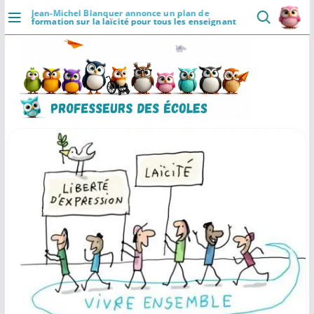
Passer
Jean-Michel Blanquer annonce un plan de
formation sur la laïcité pour tous les enseignants
au
dès la rentrée
DÉCOUVRIR
contenu
Accueil
Se connecter
Actualités
VIE PROFESSIONNELLE
Ressources
Agenda
CRPE
Lectures de livres
Mouvement