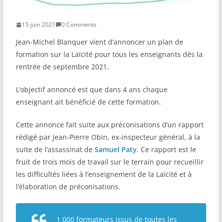
COMMUNAUTÉ
15 juin 2021
0 Comments
Groupes
Jean-Michel Blanquer vient d’annoncer un plan de
formation sur la Laïcité pour tous les enseignants dès la
Forum
rentrée de septembre 2021.
Réseaux sociaux
L’objectif annoncé est que dans 4 ans chaque
Petites annonces
enseignant ait bénéficié de cette formation.
AUTRE
Cette annonce fait suite aux préconisations d’un rapport
rédigé par Jean-Pierre Obin, ex-inspecteur général, à la
Boutique
suite de l’assassinat de
Samuel Paty
. Ce rapport est le
fruit de trois mois de travail sur le terrain pour recueillir
Humour
les difficultés liées à l’enseignement de la Laïcité et à
Contact
l’élaboration de préconisations.
1 000 formateurs issus de toutes les