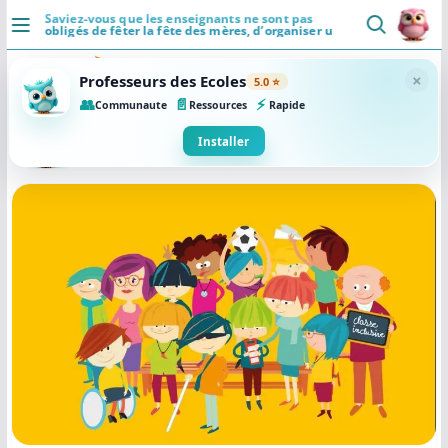
Passer
Saviez-vous que les enseignants ne sont pas
obligés de fêter la fête des mères, d’organiser un
au
fête de l’école etc…?
DÉCOUVRIR
contenu
×
Professeurs des Ecoles
5.0 ⭐
Accueil
👥
📄
⚡
Communaute
Ressources
Rapide
Se connecter
Installer
Actualités
VIE PROFESSIONNELLE
Ressources
Agenda
CRPE
Lectures de livres
Mouvement