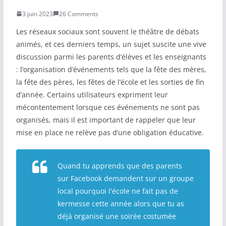
3 juin 2023
26 Comments
COMMUNAUTÉ
Les réseaux sociaux sont souvent le théâtre de débats
Groupes
animés, et ces derniers temps, un sujet suscite une vive
discussion parmi les parents d’élèves et les enseignants
Forum
: l’organisation d’événements tels que la fête des mères,
Réseaux sociaux
la fête des pères, les fêtes de l’école et les sorties de fin
d’année. Certains utilisateurs expriment leur
Petites annonces
mécontentement lorsque ces événements ne sont pas
organisés, mais il est important de rappeler que leur
AUTRE
mise en place ne relève pas d’une obligation éducative.
Boutique
Quand tu apprends que des parents
Humour
sur Facebook demandent sur un groupe
Contact
local pourquoi l'école ne fait pas de
kermesse cette année alors que tu as
déjà organisé une soirée costumée