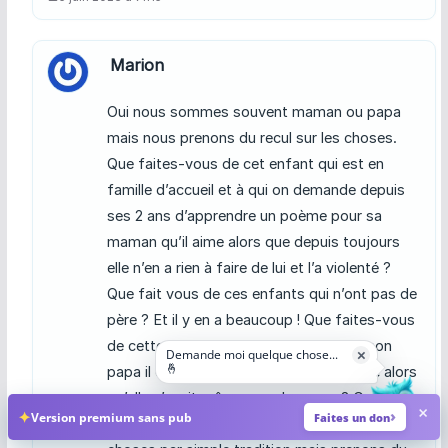
Marion
Oui nous sommes souvent maman ou papa
mais nous prenons du recul sur les choses.
Que faites-vous de cet enfant qui est en
famille d’accueil et à qui on demande depuis
ses 2 ans d’apprendre un poème pour sa
maman qu’il aime alors que depuis toujours
elle n’en a rien à faire de lui et l’a violenté ?
Que fait vous de ces enfants qui n’ont pas de
père ? Et il y en a beaucoup ! Que faites-vous
de cette petite fille qui vous dit “moi, mon
Demande moi quelque chose...
×
🤞
papa il est méchant” parce qu’il l’a violée alors
qu’elle n’avait même pas deux ans ? Ça c’est
×
✦
Version premium sans pub
Faites un don
ma réalité. Alors non, ne faisons plus les