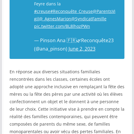
Feyre dans la
#creuse
#Reconquête_Creuse
@ParentsVi
gil
@_AgnesMarion
@SyndicatFamille
pic.twitter.com/BL8lhozPWn
— Pinson Ana 🇫🇷🌿Reconquête23
(@ana_pinson)
June 2, 2023
En réponse aux diverses situations familiales
rencontrées dans les classes, certaines écoles ont
adopté une approche inclusive en remplaçant la fête des
mères ou la fête des pères par une activité où les élèves
confectionnent un objet et le donnent à une personne
de leur choix. Cette initiative vise à prendre en compte la
réalité des familles contemporaines, qui peuvent être
composées de parents du même sexe, de familles
monoparentales ou avoir vécu des pertes familiales. En