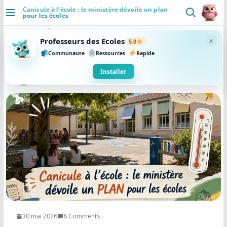
Canicule à l’école : le ministère dévoile un plan
pour les écoles
DÉCOUVRIR
×
Professeurs des Ecoles
5.0
Accueil
Communaute
Ressources
Rapide
Se connecter
Installer
Actualités
VIE PROFESSIONNELLE
Ressources
Agenda
CRPE
Lectures de livres
30 mai 2026
8 Comments
Mouvement