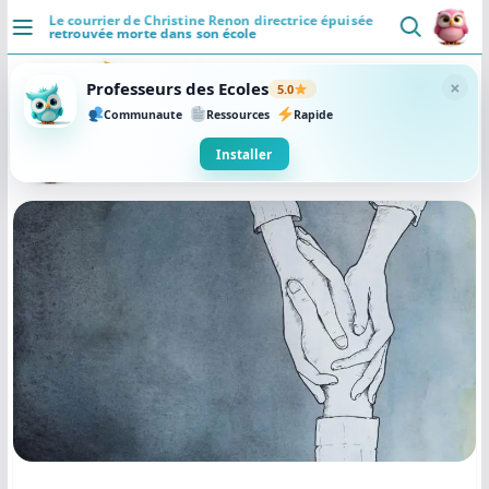
Passer
Le courrier de Christine Renon directrice épuisée
retrouvée morte dans son école
au
DÉCOUVRIR
contenu
×
Professeurs des Ecoles
5.0
Accueil
Communaute
Ressources
Rapide
Se connecter
Installer
Actualités
VIE PROFESSIONNELLE
Ressources
Agenda
CRPE
Lectures de livres
Mouvement