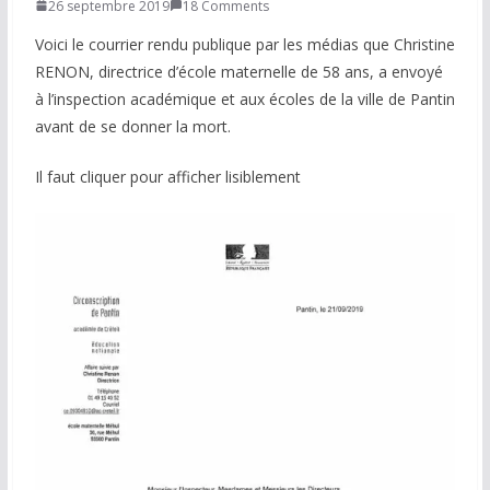
26 septembre 2019
18 Comments
COMMUNAUTÉ
Voici le courrier rendu publique par les médias que Christine
RENON, directrice d’école maternelle de 58 ans, a envoyé
Groupes
à l’inspection académique et aux écoles de la ville de Pantin
avant de se donner la mort.
Forum
Réseaux sociaux
Il faut cliquer pour afficher lisiblement
Petites annonces
AUTRE
Boutique
Humour
Contact