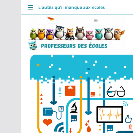
Passer
L’outils qu’il manque aux écoles
au
DÉCOUVRIR
contenu
Accueil
Se connecter
Actualités
VIE PROFESSIONNELLE
Ressources
Agenda
CRPE
Lectures de livres
Mouvement
COMMUNAUTÉ
Groupes
Forum