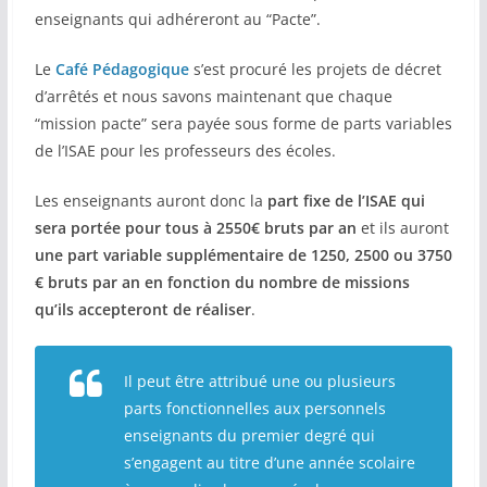
enseignants qui adhéreront au “Pacte”.
COMMUNAUTÉ
Le
Café Pédagogique
s’est procuré les projets de décret
Groupes
d’arrêtés et nous savons maintenant que chaque
“mission pacte” sera payée sous forme de parts variables
Forum
de l’ISAE pour les professeurs des écoles.
Réseaux sociaux
Les enseignants auront donc la
part fixe de l’ISAE qui
Petites annonces
sera portée pour tous à 2550€ bruts par an
et ils auront
une part variable supplémentaire de 1250, 2500 ou 3750
AUTRE
€ bruts par an en fonction du nombre de missions
qu’ils accepteront de réaliser
.
Boutique
Humour
Il peut être attribué une ou plusieurs
Contact
parts fonctionnelles aux personnels
enseignants du premier degré qui
s’engagent au titre d’une année scolaire