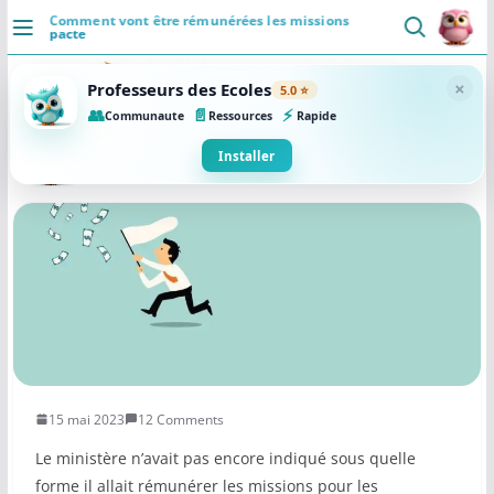
Passer
Comment vont être rémunérées les missions
pacte
au
DÉCOUVRIR
contenu
×
Professeurs des Ecoles
5.0 ⭐
Accueil
👥
📄
⚡
Communaute
Ressources
Rapide
Se connecter
Installer
Actualités
VIE PROFESSIONNELLE
Ressources
Agenda
CRPE
15 mai 2023
12 Comments
Lectures de livres
Le ministère n’avait pas encore indiqué sous quelle
Mouvement
forme il allait rémunérer les missions pour les