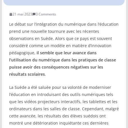
COMMUNAUTÉ
21 mai 2023
3 Comments
Groupes
Le débat sur l’intégration du numérique dans l’éducation
prend une nouvelle tournure avec les récentes
Forum
observations en Suède. Alors que ce pays est souvent
Réseaux sociaux
considéré comme un modèle en matière d’innovation
pédagogique,
il semble que leur avance dans
Petites annonces
l’utilisation du numérique dans les pratiques de classe
puisse avoir des conséquences négatives sur les
AUTRE
résultats scolaires
.
Boutique
La Suède a été saluée pour sa volonté de moderniser
l’éducation en introduisant des outils numériques tels
Humour
que les vidéos projecteurs interactifs, les tablettes et les
Contact
ordinateurs dans les salles de classe. Cependant, malgré
cette avancée, les résultats des élèves suédois ont
montré une détérioration inquiétante ces dernières