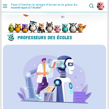
Passer
Faut-il limiter le temps d’écran et la place du
numérique à l’école?
au
DÉCOUVRIR
contenu
×
Professeurs des Ecoles
5.0 ⭐
Accueil
👥
📄
⚡
Communaute
Ressources
Rapide
Se connecter
Installer
Actualités
VIE PROFESSIONNELLE
Ressources
Agenda
CRPE
Lectures de livres
Mouvement