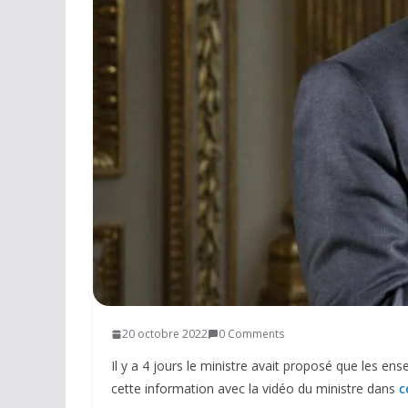
Réseaux sociaux
Petites annonces
AUTRE
Boutique
Humour
Contact
20 octobre 2022
0 Comments
Il y a 4 jours le ministre avait proposé que les en
cette information avec la vidéo du ministre dans
c