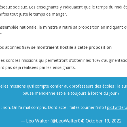
éseaux sociaux. Les enseignants y indiquaient que le temps du midi éta
arfois tout juste le temps de manger.
ssemblée nationale, le ministre a retiré sa proposition en indiquant que
”.
 nos abonnés
98% se montraient hostile à cette proposition
.
les sont les missions qui permettront d’obtenir les 10% d’augmentati
t pas déjà réalisées par les enseignants.
elles missions qu’il compte confier aux professeurs des écoles : la sur
pause méridienne est-elle toujours à l’ordre du jour ?
 non. On l’a mal compris. Dont acte : faites tourner l’info !
pic.twitte
— Léo Walter (@LeoWalter04)
October 19, 2022