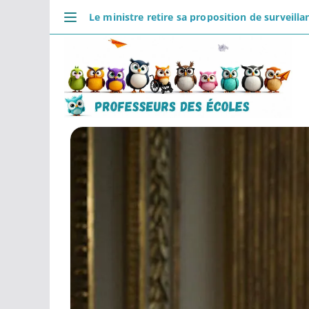
Passer
Le ministre retire sa proposition de surveilla
au
DÉCOUVRIR
contenu
Accueil
Se connecter
Actualités
VIE PROFESSIONNELLE
Ressources
Agenda
CRPE
Lectures de livres
Mouvement
COMMUNAUTÉ
Groupes
Forum