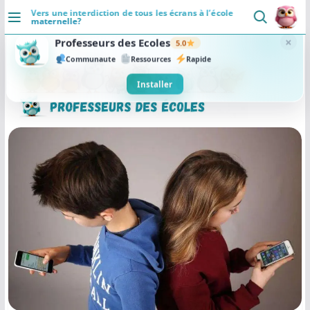
Passer
Vers une interdiction de tous les écrans à l’école
maternelle?
au
DÉCOUVRIR
contenu
×
Professeurs des Ecoles
5.0
Accueil
Communaute
Ressources
Rapide
Se connecter
Installer
Actualités
VIE PROFESSIONNELLE
Ressources
Agenda
CRPE
Lectures de livres
Mouvement