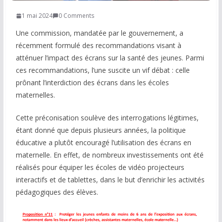
1 mai 2024
0 Comments
COMMUNAUTÉ
Une commission, mandatée par le gouvernement, a
Groupes
récemment formulé des recommandations visant à
atténuer l’impact des écrans sur la santé des jeunes. Parmi
Forum
ces recommandations, l’une suscite un vif débat : celle
Réseaux sociaux
prônant l’interdiction des écrans dans les écoles
maternelles.
Petites annonces
Cette préconisation soulève des interrogations légitimes,
AUTRE
étant donné que depuis plusieurs années, la politique
éducative a plutôt encouragé l’utilisation des écrans en
Boutique
maternelle. En effet, de nombreux investissements ont été
Humour
réalisés pour équiper les écoles de vidéo projecteurs
interactifs et de tablettes, dans le but d’enrichir les activités
Contact
pédagogiques des élèves.