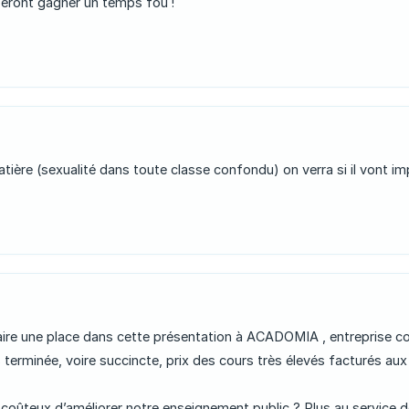
eront gagner un temps fou !
atière (sexualité dans toute classe confondu) on verra si il vont 
 une place dans cette présentation à ACADOMIA , entreprise com
 terminée, voire succincte, prix des cours très élevés facturés au
 coûteux d’améliorer notre enseignement public ? Plus au service des