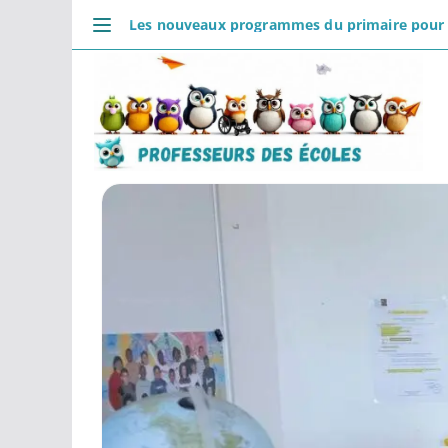
Passer
Les nouveaux programmes du primaire pour la
au
DÉCOUVRIR
contenu
Accueil
Se connecter
Actualités
VIE PROFESSIONNELLE
Ressources
Agenda
CRPE
Lectures de livres
Mouvement
COMMUNAUTÉ
Groupes
Forum