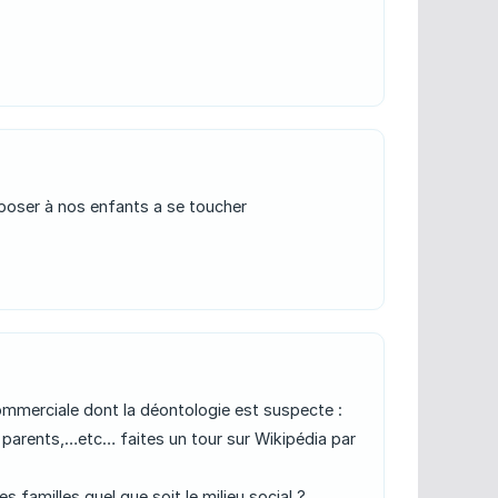
imposer à nos enfants a se toucher
merciale dont la déontologie est suspecte :
x parents,…etc… faites un tour sur Wikipédia par
 familles quel que soit le milieu social ?