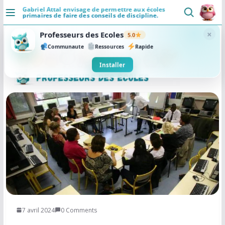
Passer
Gabriel Attal envisage de permettre aux écoles
primaires de faire des conseils de discipline.
au
DÉCOUVRIR
contenu
×
Professeurs des Ecoles
5.0
Accueil
Communaute
Ressources
Rapide
Se connecter
Installer
Actualités
VIE PROFESSIONNELLE
Ressources
Agenda
CRPE
Lectures de livres
7 avril 2024
0 Comments
Mouvement