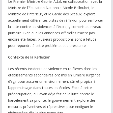
Le Premier Ministre Gabriel Attal, en collaboration avec la
Ministre de l’Éducation Nationale Nicole Belloubet, le
COMMUNAUTÉ
Ministre de l’Intérieur, et le Garde des Sceaux, explore
Groupes
actuellement différentes pistes de réflexion pour renforcer
la lutte contre les violences à l’école, y compris au niveau
Forum
primaire. Bien que les annonces officielles n’aient pas
encore été faites, plusieurs propositions sont à l’étude
Réseaux sociaux
pour répondre à cette problématique pressante.
Petites annonces
Contexte de la Réflexion
AUTRE
Les récents incidents de violence entre élèves dans les
Boutique
établissements secondaires ont mis en lumière l’urgence
d’agir pour assurer un environnement sûr et propice à
Humour
l’apprentissage dans toutes les écoles. Face à cette
Contact
préoccupation, qui avait déjà fait de la lutte contre le
harcèlement sa priorité, le gouvernement explore des
mesures préventives et répressives pour endiguer le
phénomène dès le plus jeune âge.