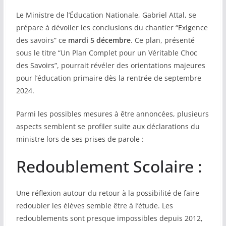
Le Ministre de l’Éducation Nationale, Gabriel Attal, se
COMMUNAUTÉ
prépare à dévoiler les conclusions du chantier “Exigence
Groupes
des savoirs” ce
mardi 5 décembre
. Ce plan, présenté
sous le titre “Un Plan Complet pour un Véritable Choc
Forum
des Savoirs”, pourrait révéler des orientations majeures
pour l’éducation primaire dès la rentrée de septembre
Réseaux sociaux
2024.
Petites annonces
Parmi les possibles mesures à être annoncées, plusieurs
AUTRE
aspects semblent se profiler suite aux déclarations du
ministre lors de ses prises de parole :
Boutique
Redoublement Scolaire :
Humour
Contact
Une réflexion autour du retour à la possibilité de faire
redoubler les élèves semble être à l’étude. Les
redoublements sont presque impossibles depuis 2012,