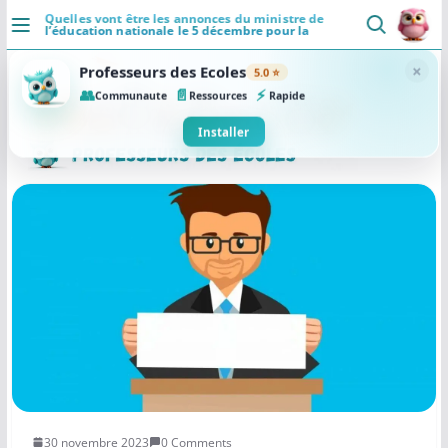
Passer
Quelles vont être les annonces du ministre de
l’éducation nationale le 5 décembre pour la
au
rentrée de septembre 2024 ?
DÉCOUVRIR
contenu
×
Professeurs des Ecoles
5.0 ⭐
Accueil
👥
📄
⚡
Communaute
Ressources
Rapide
Se connecter
Installer
Actualités
VIE PROFESSIONNELLE
Ressources
Agenda
CRPE
Lectures de livres
Mouvement
30 novembre 2023
0 Comments